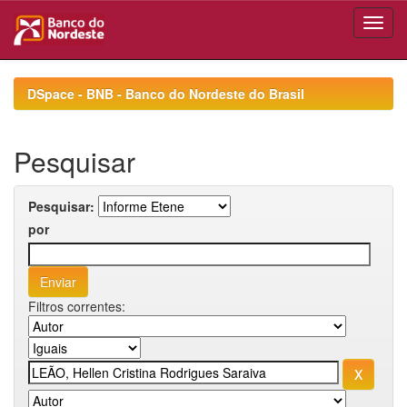
Skip
navigation
DSpace - BNB - Banco do Nordeste do Brasil
Pesquisar
Pesquisar:
por
Filtros correntes: