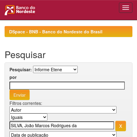
Skip
navigation
DSpace - BNB - Banco do Nordeste do Brasil
Pesquisar
Pesquisar:
por
Filtros correntes: