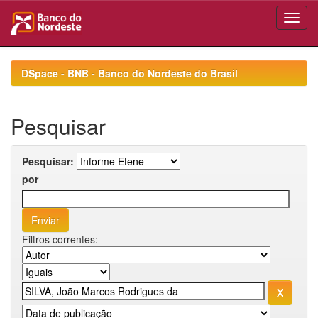
Skip
navigation
DSpace - BNB - Banco do Nordeste do Brasil
Pesquisar
Pesquisar:
por
Filtros correntes: