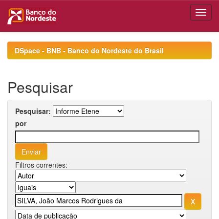
Skip
navigation
DSpace - BNB - Banco do Nordeste do Brasil
Pesquisar
Pesquisar:
por
Filtros correntes: