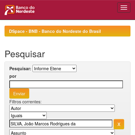
Skip
navigation
DSpace - BNB - Banco do Nordeste do Brasil
Pesquisar
Pesquisar:
por
Filtros correntes: