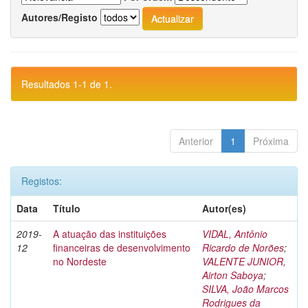
Autores/Registo
Resultados 1-1 de 1.
Anterior
1
Próxima
Registos:
Data
Título
Autor(es)
2019-
A atuação das instituições
VIDAL, Antônio
12
financeiras de desenvolvimento
Ricardo de Norões
;
no Nordeste
VALENTE JUNIOR,
Airton Saboya
;
SILVA, João Marcos
Rodrigues da