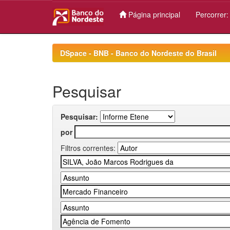
Página principal
Percorrer
Skip
navigation
DSpace - BNB - Banco do Nordeste do Brasil
Pesquisar
Pesquisar:
por
Filtros correntes: