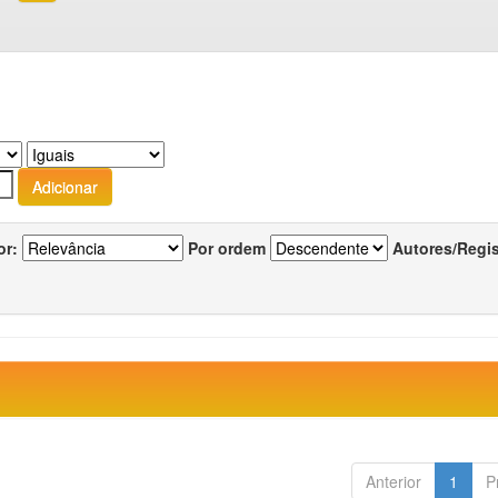
or:
Por ordem
Autores/Regi
Anterior
1
P