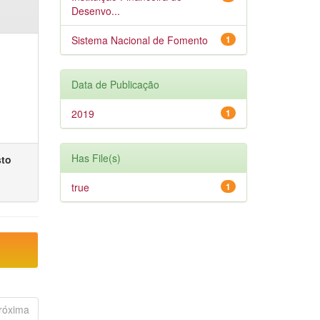
Desenvo...
Sistema Nacional de Fomento
1
Data de Publicação
2019
1
Has File(s)
sto
true
1
róxima