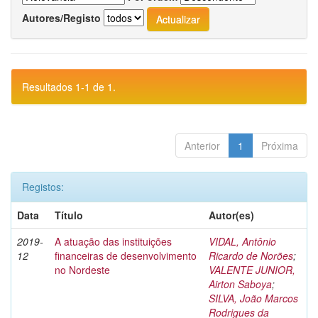
Autores/Registo
Resultados 1-1 de 1.
Anterior
1
Próxima
Registos:
Data
Título
Autor(es)
2019-
A atuação das instituições
VIDAL, Antônio
12
financeiras de desenvolvimento
Ricardo de Norões
;
no Nordeste
VALENTE JUNIOR,
Airton Saboya
;
SILVA, João Marcos
Rodrigues da