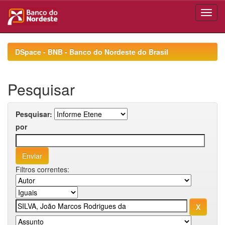
Skip
navigation
DSpace - BNB - Banco do Nordeste do Brasil
Pesquisar
Pesquisar:
por
Filtros correntes: