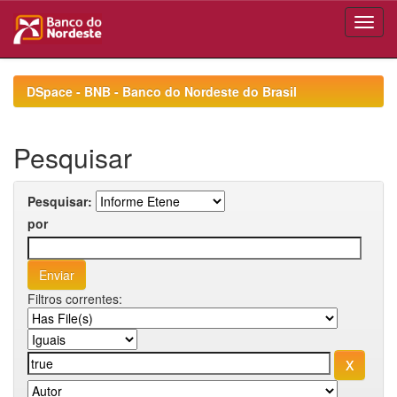
Skip
navigation
DSpace - BNB - Banco do Nordeste do Brasil
Pesquisar
Pesquisar:
por
Filtros correntes: