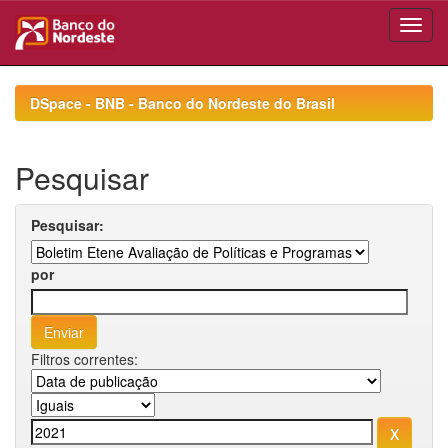
Skip
navigation
DSpace - BNB - Banco do Nordeste do Brasil
Pesquisar
Pesquisar:
por
Filtros correntes: