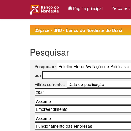
Página principal
Percorrer
Skip
navigation
DSpace - BNB - Banco do Nordeste do Brasil
Pesquisar
Pesquisar:
por
Filtros correntes: