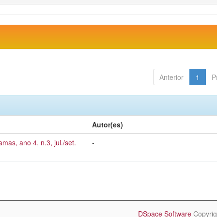
Anterior
1
P
Autor(es)
mas, ano 4, n.3, jul./set.
-
DSpace Software
Copyrig