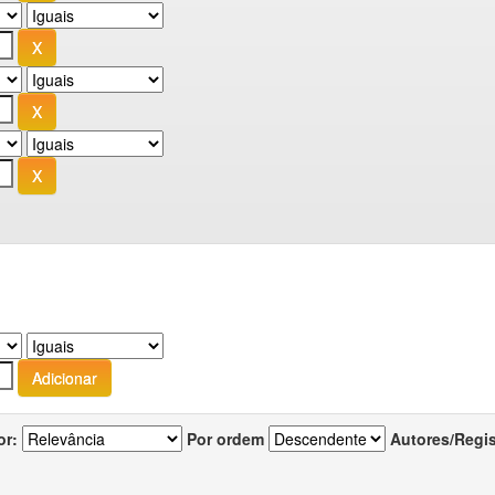
or:
Por ordem
Autores/Regi