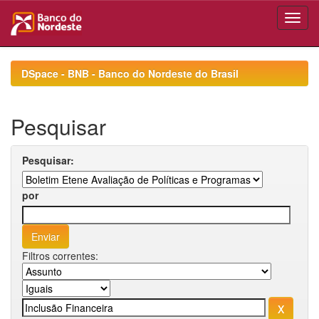
Skip
navigation
DSpace - BNB - Banco do Nordeste do Brasil
Pesquisar
Pesquisar:
por
Filtros correntes: