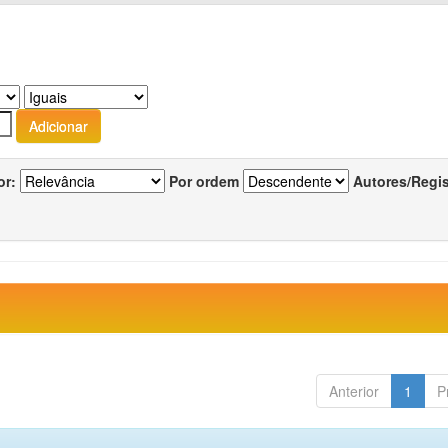
or:
Por ordem
Autores/Regi
Anterior
1
P