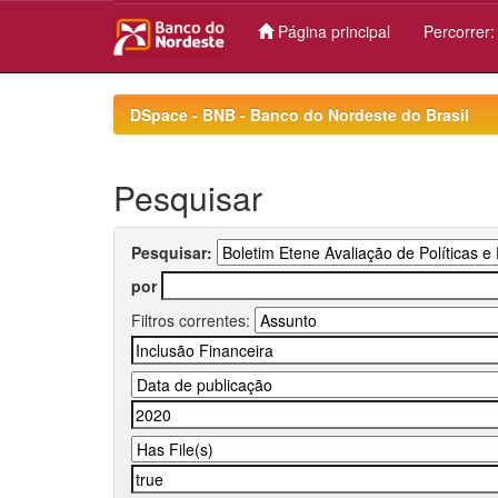
Página principal
Percorrer
Skip
navigation
DSpace - BNB - Banco do Nordeste do Brasil
Pesquisar
Pesquisar:
por
Filtros correntes: