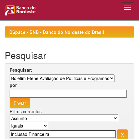
Skip
navigation
DSpace - BNB - Banco do Nordeste do Brasil
Pesquisar
Pesquisar:
por
Filtros correntes: