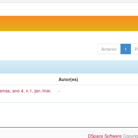
Anterior
1
P
Autor(es)
amas, ano 4, n.1, jan./mar.
-
DSpace Software
Copyrig