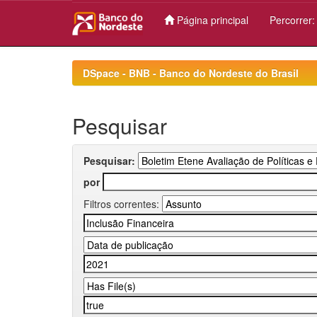
Página principal
Percorrer
Skip
navigation
DSpace - BNB - Banco do Nordeste do Brasil
Pesquisar
Pesquisar:
por
Filtros correntes: