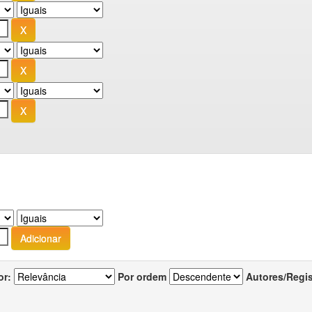
or:
Por ordem
Autores/Regi