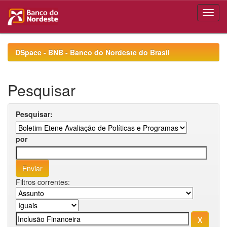
Skip
navigation
DSpace - BNB - Banco do Nordeste do Brasil
Pesquisar
Pesquisar:
por
Filtros correntes: