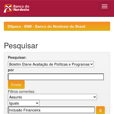
Skip
navigation
DSpace - BNB - Banco do Nordeste do Brasil
Pesquisar
Pesquisar:
por
Filtros correntes: