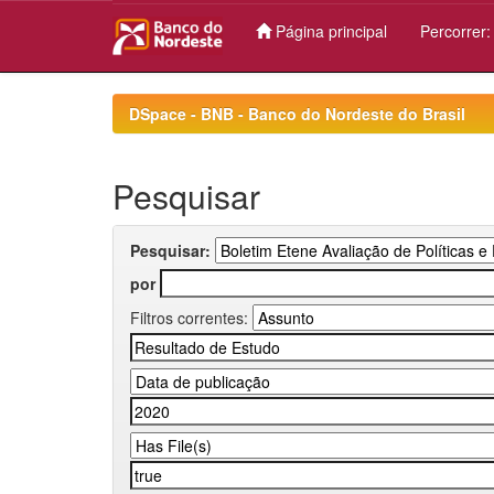
Página principal
Percorrer
Skip
navigation
DSpace - BNB - Banco do Nordeste do Brasil
Pesquisar
Pesquisar:
por
Filtros correntes: