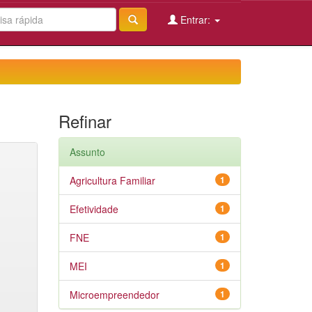
Entrar:
Refinar
Assunto
Agricultura Familiar
1
Efetividade
1
FNE
1
MEI
1
Microempreendedor
1