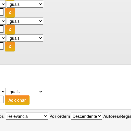
or:
Por ordem
Autores/Regi