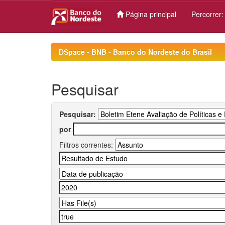
Página principal
Percorrer
Skip
navigation
DSpace - BNB - Banco do Nordeste do Brasil
Pesquisar
Pesquisar:
por
Filtros correntes: