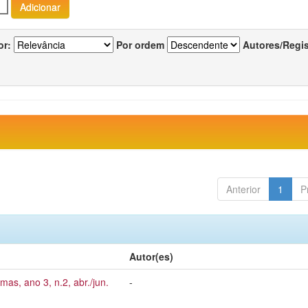
or:
Por ordem
Autores/Regi
Anterior
1
P
Autor(es)
mas, ano 3, n.2, abr./jun.
-