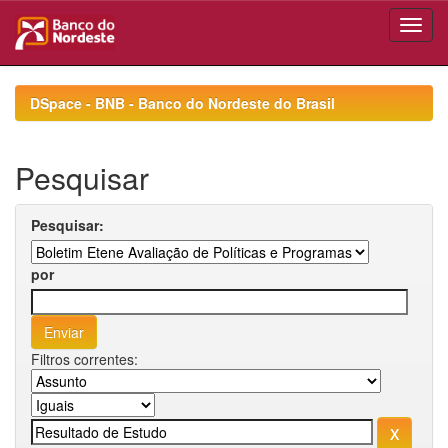
Skip
navigation
DSpace - BNB - Banco do Nordeste do Brasil
Pesquisar
Pesquisar:
por
Filtros correntes: