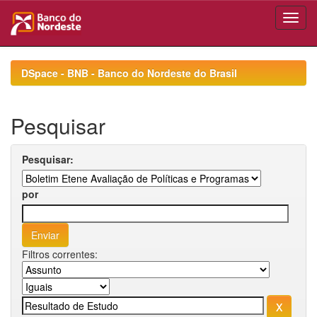
Skip
navigation
DSpace - BNB - Banco do Nordeste do Brasil
Pesquisar
Pesquisar:
por
Filtros correntes: