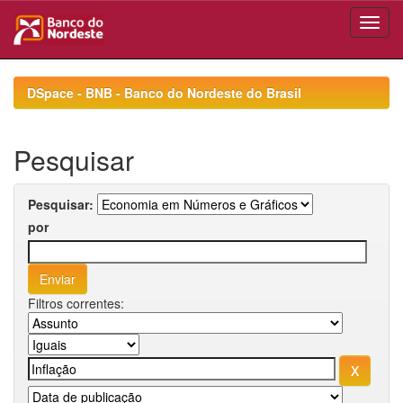
Skip
navigation
DSpace - BNB - Banco do Nordeste do Brasil
Pesquisar
Pesquisar:
por
Filtros correntes: