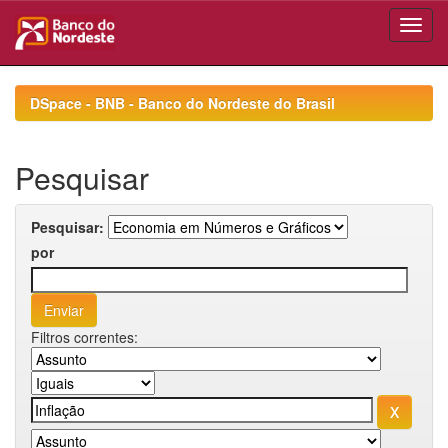
Skip
navigation
DSpace - BNB - Banco do Nordeste do Brasil
Pesquisar
Pesquisar:
por
Filtros correntes: