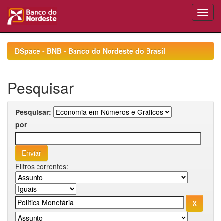
Skip
navigation
DSpace - BNB - Banco do Nordeste do Brasil
Pesquisar
Pesquisar:
por
Filtros correntes: