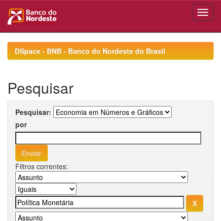
Skip
navigation
DSpace - BNB - Banco do Nordeste do Brasil
Pesquisar
Pesquisar:
por
Filtros correntes: