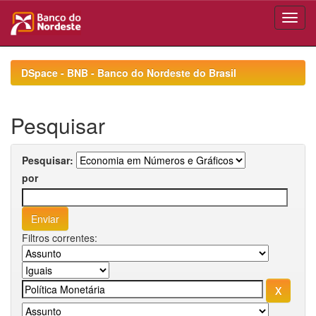
Skip
navigation
DSpace - BNB - Banco do Nordeste do Brasil
Pesquisar
Pesquisar:
por
Filtros correntes: