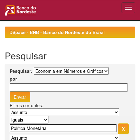
Skip
navigation
DSpace - BNB - Banco do Nordeste do Brasil
Pesquisar
Pesquisar:
por
Filtros correntes: