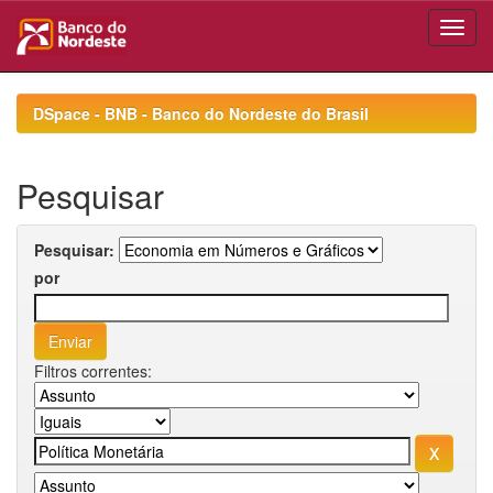
Skip
navigation
DSpace - BNB - Banco do Nordeste do Brasil
Pesquisar
Pesquisar:
por
Filtros correntes: