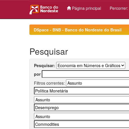
Página principal
Percorrer
Skip
navigation
DSpace - BNB - Banco do Nordeste do Brasil
Pesquisar
Pesquisar:
por
Filtros correntes: