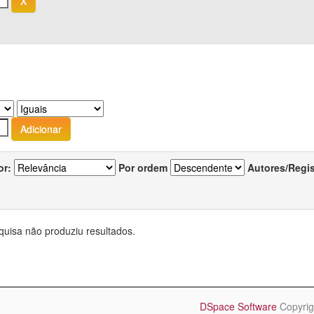
or:
Por ordem
Autores/Regi
quisa não produziu resultados.
DSpace Software
Copyrig