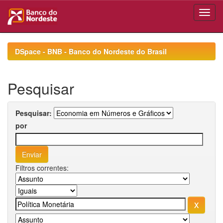
Skip
navigation
DSpace - BNB - Banco do Nordeste do Brasil
Pesquisar
Pesquisar:
por
Filtros correntes: