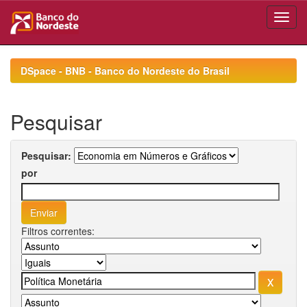
Skip
navigation
DSpace - BNB - Banco do Nordeste do Brasil
Pesquisar
Pesquisar:
por
Filtros correntes: