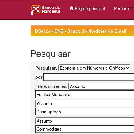
Página principal
Percorrer
Skip
navigation
DSpace - BNB - Banco do Nordeste do Brasil
Pesquisar
Pesquisar:
por
Filtros correntes: