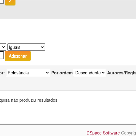
or:
Por ordem
Autores/Regi
quisa não produziu resultados.
DSpace Software
Copyrig