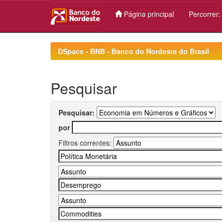
Página principal
Percorrer
Skip
navigation
DSpace - BNB - Banco do Nordeste do Brasil
Pesquisar
Pesquisar:
por
Filtros correntes: