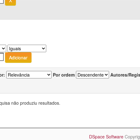
or:
Por ordem
Autores/Regi
quisa não produziu resultados.
DSpace Software
Copyrig