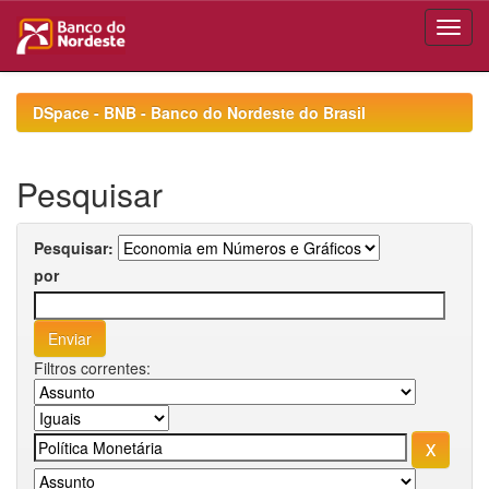
Skip
navigation
DSpace - BNB - Banco do Nordeste do Brasil
Pesquisar
Pesquisar:
por
Filtros correntes: