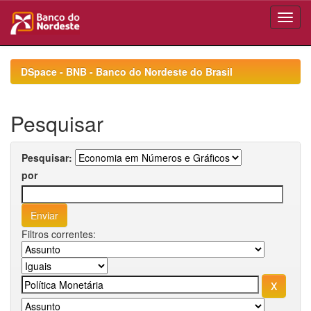
Skip
navigation
DSpace - BNB - Banco do Nordeste do Brasil
Pesquisar
Pesquisar:
por
Filtros correntes: