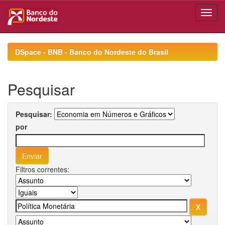
Skip
navigation
DSpace - BNB - Banco do Nordeste do Brasil
Pesquisar
Pesquisar:
por
Filtros correntes: