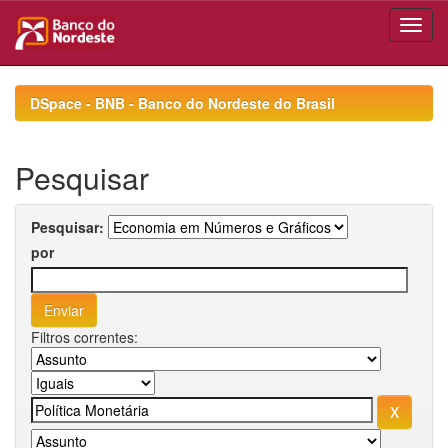
Skip
navigation
DSpace - BNB - Banco do Nordeste do Brasil
Pesquisar
Pesquisar:
por
Filtros correntes: