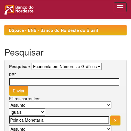
Skip
navigation
DSpace - BNB - Banco do Nordeste do Brasil
Pesquisar
Pesquisar:
por
Filtros correntes: