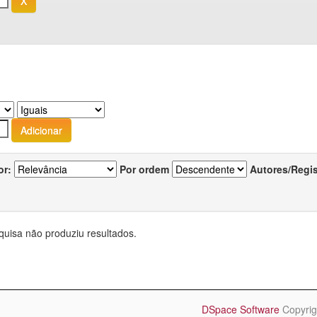
or:
Por ordem
Autores/Regi
quisa não produziu resultados.
DSpace Software
Copyrig