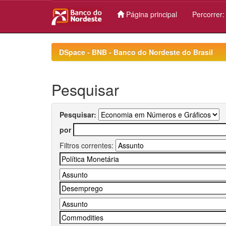
Página principal
Percorrer
Skip
navigation
DSpace - BNB - Banco do Nordeste do Brasil
Pesquisar
Pesquisar:
por
Filtros correntes: