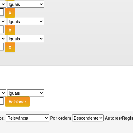
or:
Por ordem
Autores/Regi