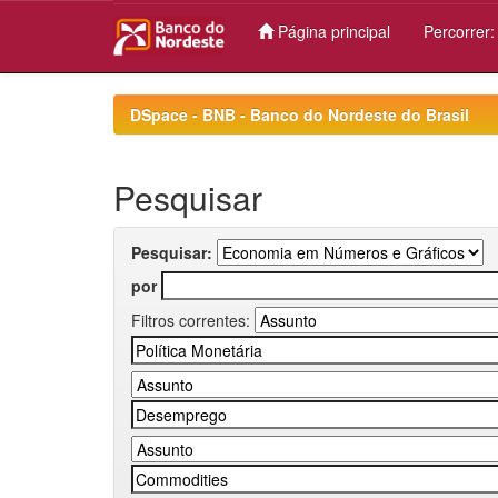
Página principal
Percorrer
Skip
navigation
DSpace - BNB - Banco do Nordeste do Brasil
Pesquisar
Pesquisar:
por
Filtros correntes: