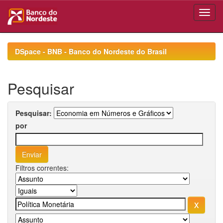
Skip
navigation
DSpace - BNB - Banco do Nordeste do Brasil
Pesquisar
Pesquisar:
por
Filtros correntes: