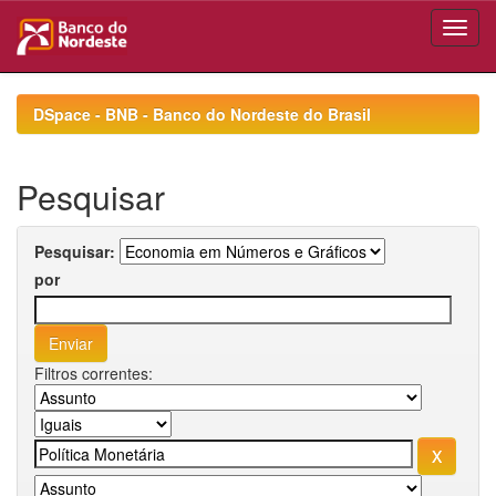
Skip
navigation
DSpace - BNB - Banco do Nordeste do Brasil
Pesquisar
Pesquisar:
por
Filtros correntes: