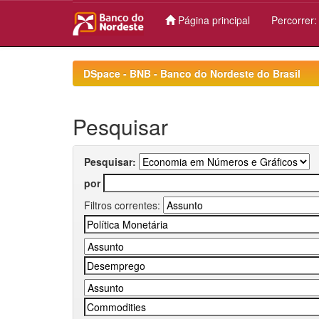
Página principal
Percorrer
Skip
navigation
DSpace - BNB - Banco do Nordeste do Brasil
Pesquisar
Pesquisar:
por
Filtros correntes: