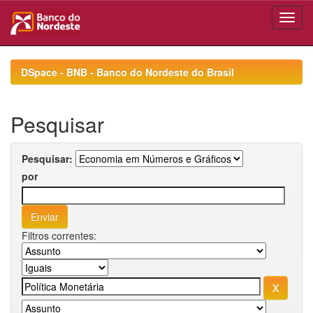
Skip
navigation
DSpace - BNB - Banco do Nordeste do Brasil
Pesquisar
Pesquisar:
por
Filtros correntes: