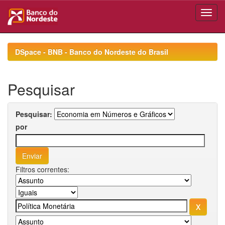
Skip
navigation
DSpace - BNB - Banco do Nordeste do Brasil
Pesquisar
Pesquisar:
por
Filtros correntes: