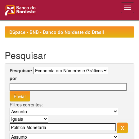
Skip
navigation
DSpace - BNB - Banco do Nordeste do Brasil
Pesquisar
Pesquisar:
por
Filtros correntes: