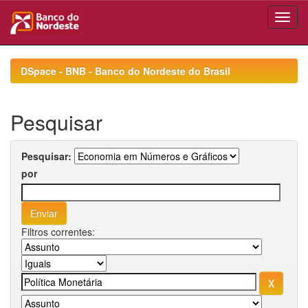
Skip
navigation
DSpace - BNB - Banco do Nordeste do Brasil
Pesquisar
Pesquisar:
por
Filtros correntes: