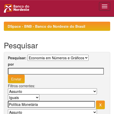
Skip
navigation
DSpace - BNB - Banco do Nordeste do Brasil
Pesquisar
Pesquisar:
por
Filtros correntes: