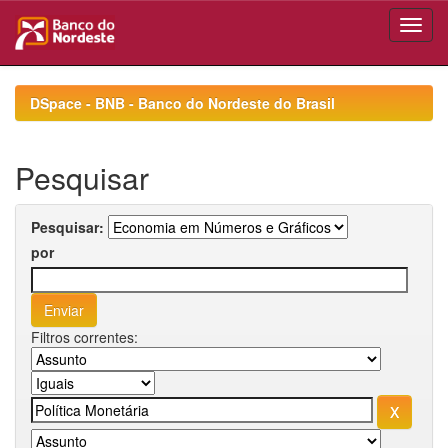
Skip
navigation
DSpace - BNB - Banco do Nordeste do Brasil
Pesquisar
Pesquisar:
por
Filtros correntes: