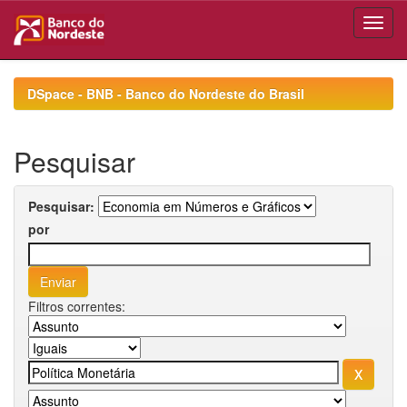
Skip
navigation
DSpace - BNB - Banco do Nordeste do Brasil
Pesquisar
Pesquisar:
por
Filtros correntes: