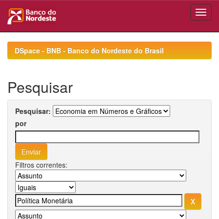
Skip
navigation
DSpace - BNB - Banco do Nordeste do Brasil
Pesquisar
Pesquisar:
por
Filtros correntes: